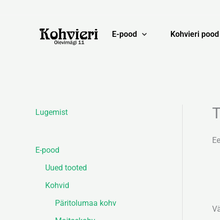
Skip
to
content
E-pood
Kohvieri pood
T
Lugemist
Ee
E-pood
Uued tooted
Kohvid
Päritolumaa kohv
Vä