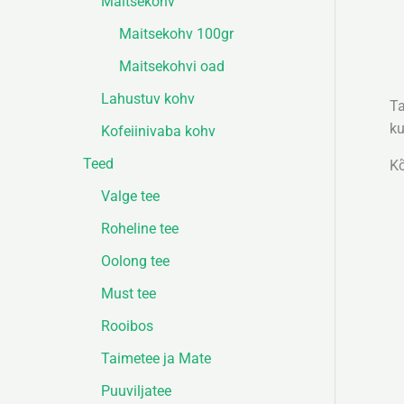
Maitsekohv
Maitsekohv 100gr
Maitsekohvi oad
Lahustuv kohv
Ta
ku
Kofeiinivaba kohv
Teed
Kõ
Valge tee
Roheline tee
Oolong tee
Must tee
Rooibos
Taimetee ja Mate
Puuviljatee