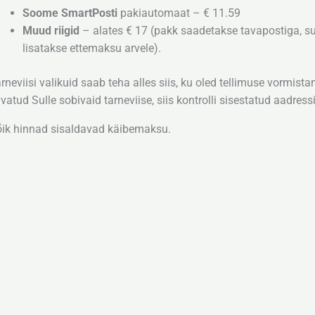
Soome SmartPosti
pakiautomaat – € 11.59
Muud riigid
– alates € 17 (pakk saadetakse tavapostiga, su
lisatakse ettemaksu arvele).
rneviisi valikuid saab teha alles siis, ku oled tellimuse vormist
vatud Sulle sobivaid tarneviise, siis kontrolli sisestatud aadressit
ik hinnad sisaldavad käibemaksu.