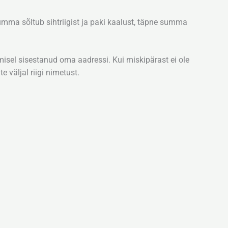
mma sõltub sihtriigist ja paki kaalust, täpne summa
amisel sisestanud oma aadressi. Kui miskipärast ei ole
e väljal riigi nimetust.