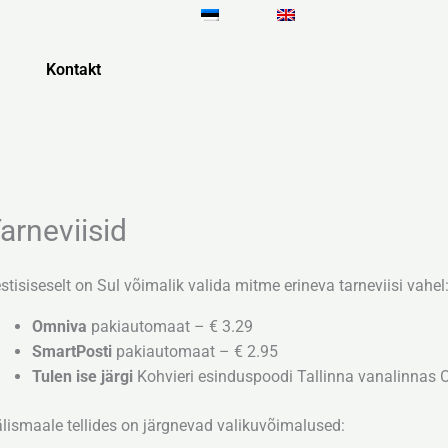
Kontakt
arneviisid
stisiseselt on Sul võimalik valida mitme erineva tarneviisi vahel
Omniva
pakiautomaat – € 3.29
SmartPosti
pakiautomaat – € 2.95
Tulen ise järgi
Kohvieri esinduspoodi Tallinna vanalinnas O
lismaale tellides on järgnevad valikuvõimalused: