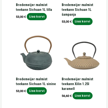
Bredemeijer malmist
Bredemeijer malmist
teekann Sichuan 1L lilla
teekann Sichuan 1L
šampanja
Lisa korvi
53,00
€
Lisa korvi
53,00
€
Bredemeijer malmist
Bredemeijer malmist
teekann Sichuan 1L sinine
teekann Xilin 1.25l
karamell
Lisa korvi
53,00
€
Lisa korvi
56,60
€