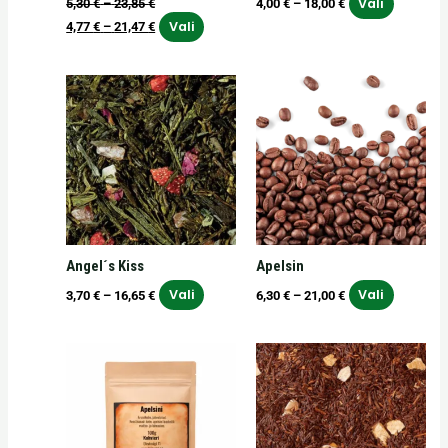
Vali
5,30
€
–
23,85
€
4,00
€
–
18,00
€
Vali
4,77
€
–
21,47
€
Hinnavahemik:
Hinnavahemik:
Sellel
Sellel
3,70 €
6,30 €
tootel
tootel
kuni
kuni
on
on
16,65 €
21,00 €
mitu
mitu
varianti.
varianti.
Valikuid
Valikuid
saab
saab
teha
teha
Angel´s Kiss
Apelsin
tootelehel.
tooteleh
Vali
Vali
3,70
€
–
16,65
€
6,30
€
–
21,00
€
Hinnavahemik:
Sellel
3,60 €
tootel
kuni
on
16,20 €
mitu
varianti.