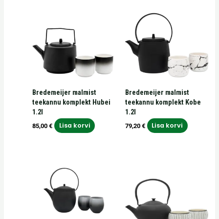
Bredemeijer malmist
Bredemeijer malmist
teekannu komplekt Hubei
teekannu komplekt Kobe
1.2l
1.2l
Lisa korvi
Lisa korvi
85,00
€
79,20
€