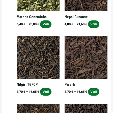
Valikuid
Valikuid
saab
saab
teha
teha
Matcha Genmaicha
Nepal Guranse
tootelehel.
tooteleh
Vali
Vali
6,40
€
–
28,80
€
4,80
€
–
21,60
€
Hinnavahemik:
Hinnavahemik:
Sellel
Sellel
3,70 €
3,70 €
tootel
tootel
kuni
kuni
on
on
16,65 €
16,65 €
mitu
mitu
varianti.
varianti.
Valikuid
Valikuid
saab
saab
teha
teha
Nilgiri TGFOP
Pu erh
tootelehel.
tooteleh
Vali
Vali
3,70
€
–
16,65
€
3,70
€
–
16,65
€
Hinnavahemik:
Hinnavahemik:
Sellel
Sellel
4,80 €
3,70 €
tootel
tootel