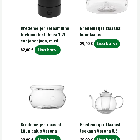
Bredemeijer keraamiline
Bredemeijer klaasist
teekomplekt Umea 1.2l
küünlaalus
soojendajaga, must
Lisa korvi
29,40
€
Lisa korvi
82,00
€
Bredemeijer klaasist
Bredemeijer klaasist
küünlaalus Verona
teekann Verona 0,5l
Lisa korvi
Lisa korvi
23,00
€
29,00
€