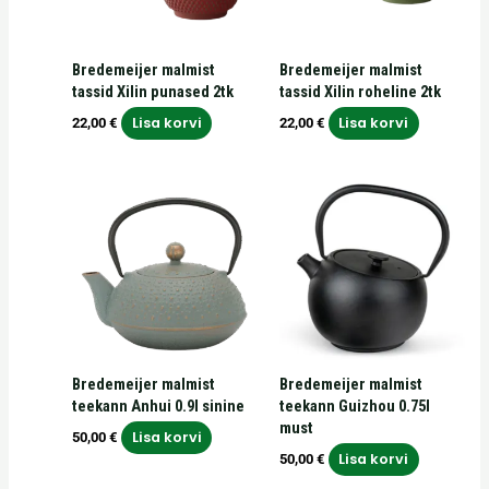
Bredemeijer malmist
Bredemeijer malmist
tassid Xilin punased 2tk
tassid Xilin roheline 2tk
Lisa korvi
Lisa korvi
22,00
€
22,00
€
Bredemeijer malmist
Bredemeijer malmist
teekann Anhui 0.9l sinine
teekann Guizhou 0.75l
must
Lisa korvi
50,00
€
Lisa korvi
50,00
€