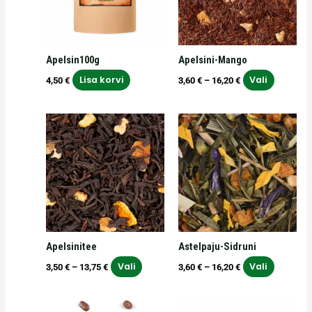
Valikuid
saab
teha
Apelsin100g
Apelsini-Mango
tooteleh
Lisa korvi
Vali
4,50
€
3,60
€
–
16,20
€
Hinnavahemik:
Hinnavahemik:
Sellel
Sellel
3,50 €
3,60 €
tootel
tootel
kuni
kuni
on
on
13,75 €
16,20 €
mitu
mitu
varianti.
varianti.
Valikuid
Valikuid
saab
saab
teha
teha
Apelsinitee
Astelpaju-Sidruni
tootelehel.
tooteleh
Vali
Vali
3,50
€
–
13,75
€
3,60
€
–
16,20
€
Hinnavahemik:
Sellel