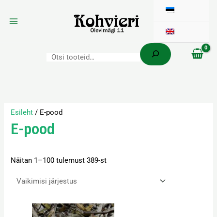
Otsi
Skip
to
content
Esileht
/ E-pood
E-pood
Näitan 1–100 tulemust 389-st
Hinnavahemik:
Sellel
14,50 €