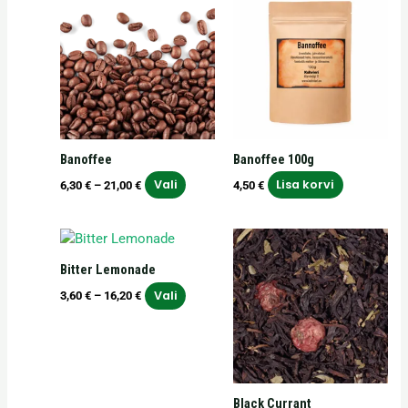
6,30 €
tootel
kuni
on
21,00 €
mitu
varianti.
Valikuid
saab
teha
Banoffee
Banoffee 100g
tootelehel.
Vali
Lisa korvi
6,30
€
–
21,00
€
4,50
€
Hinnavahemik:
Hinnavahemik:
Sellel
Sellel
3,60 €
3,50 €
tootel
tootel
kuni
kuni
Bitter Lemonade
on
on
16,20 €
15,75 €
Vali
3,60
€
–
16,20
€
mitu
mitu
varianti.
varianti.
Valikuid
Valikuid
saab
saab
teha
teha
Black Currant
tootelehel.
tooteleh