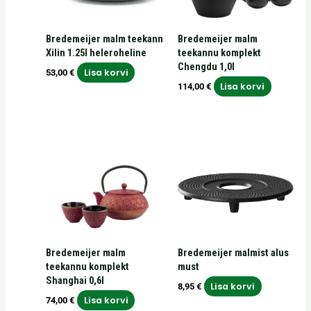
Bredemeijer malm teekann
Bredemeijer malm
Xilin 1.25l heleroheline
teekannu komplekt
Chengdu 1,0l
Lisa korvi
53,00
€
Lisa korvi
114,00
€
Bredemeijer malm
Bredemeijer malmist alus
teekannu komplekt
must
Shanghai 0,6l
Lisa korvi
8,95
€
Lisa korvi
74,00
€