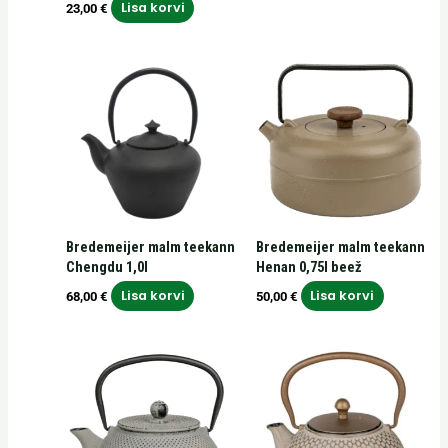
Lisa korvi
23,00
€
Bredemeijer malm teekann
Bredemeijer malm teekann
Chengdu 1,0l
Henan 0,75l beež
Lisa korvi
Lisa korvi
68,00
€
50,00
€