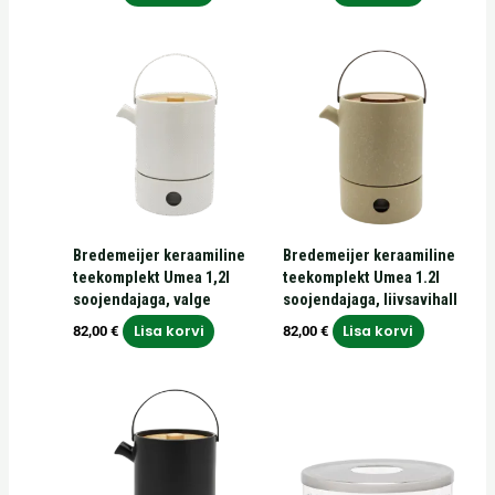
Bredemeijer keraamiline
Bredemeijer keraamiline
teekomplekt Umea 1,2l
teekomplekt Umea 1.2l
soojendajaga, valge
soojendajaga, liivsavihall
Lisa korvi
Lisa korvi
82,00
€
82,00
€