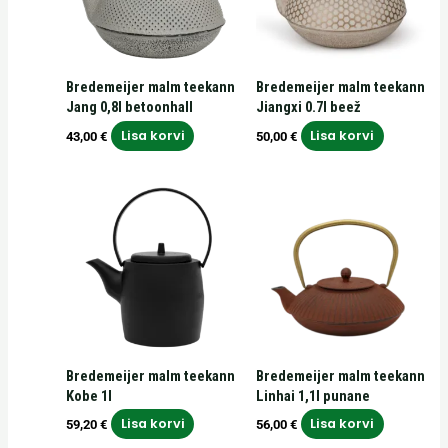
Bredemeijer malm teekann
Bredemeijer malm teekann
Jang 0,8l betoonhall
Jiangxi 0.7l beež
Lisa korvi
Lisa korvi
43,00
€
50,00
€
Bredemeijer malm teekann
Bredemeijer malm teekann
Kobe 1l
Linhai 1,1l punane
Lisa korvi
Lisa korvi
59,20
€
56,00
€