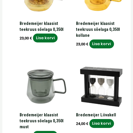
Bredemeijer klaasist
Bredemeijer klaasist
teekruus sõelaga 0,350l
teekruus sõelaga 0,350l
kollane
Lisa korvi
23,00
€
Lisa korvi
23,00
€
Bredemeijer klaasist
Bredemeijer Liivakell
teekruus sõelaga 0,350l
Lisa korvi
24,00
€
must