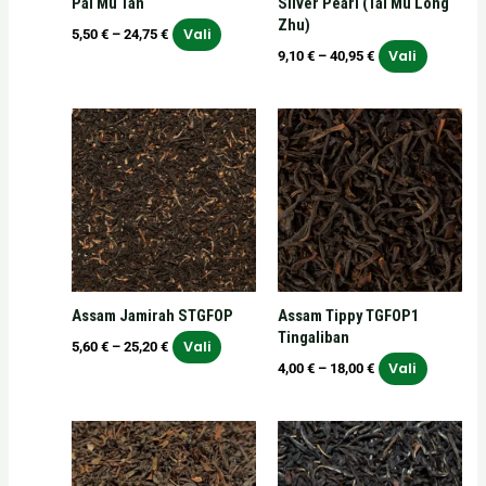
Pai Mu Tan
Silver Pearl (Tai Mu Long
tootelehel.
tooteleh
Zhu)
Vali
5,50
€
–
24,75
€
Vali
9,10
€
–
40,95
€
Hinnavahemik:
Hinnavahemik:
Sellel
Sellel
5,60 €
4,00 €
tootel
tootel
kuni
kuni
on
on
25,20 €
18,00 €
mitu
mitu
varianti.
varianti.
Valikuid
Valikuid
saab
saab
teha
teha
Assam Jamirah STGFOP
Assam Tippy TGFOP1
tootelehel.
tooteleh
Tingaliban
Vali
5,60
€
–
25,20
€
Vali
4,00
€
–
18,00
€
Hinnavahemik:
Hinnavahemik:
Sellel
Sellel
5,00 €
4,60 €
tootel
tootel
kuni
kuni
on
on
22,75 €
20,70 €