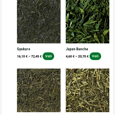
Hinnavahemik:
Hinnavahemik:
Sellel
Sellel
16,10 €
4,60 €
tootel
tootel
kuni
kuni
on
on
72,45 €
20,70 €
mitu
mitu
varianti.
varianti.
Valikuid
Valikuid
saab
saab
teha
teha
Gyokuro
Japan Bancha
tootelehel.
tooteleh
Vali
Vali
16,10
€
–
72,45
€
4,60
€
–
20,70
€
Hinnavahemik:
Hinnavahemik:
Sellel
Sellel
9,70 €
5,70 €
tootel
tootel
kuni
kuni
on
on
43,65 €
25,65 €
mitu
mitu
varianti.
varianti.
Valikuid
Valikuid
saab
saab
teha
teha