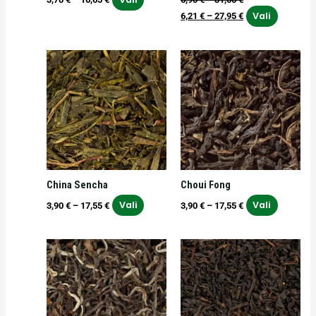
Vali
6,21
€
–
27,95
€
Hinnavahemik:
Hinnavahemik:
Sellel
Sellel
3,90 €
3,90 €
tootel
tootel
kuni
kuni
on
on
17,55 €
17,55 €
mitu
mitu
varianti.
varianti.
Valikuid
Valikuid
saab
saab
teha
teha
China Sencha
Choui Fong
tootelehel.
tooteleh
Vali
Vali
3,90
€
–
17,55
€
3,90
€
–
17,55
€
Hinnavahemik:
Hinnavahemik:
Sellel
Sellel
5,20 €
3,50 €
tootel
tootel
kuni
kuni
on
on
23,40 €
15,75 €
mitu
mitu
varianti.
varianti.