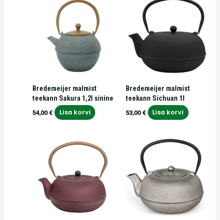
Bredemeijer malmist
Bredemeijer malmist
teekann Sakura 1,2l sinine
teekann Sichuan 1l
Lisa korvi
Lisa korvi
54,00
€
53,00
€