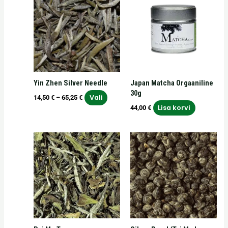
tootel
kuni
on
65,25 €
mitu
varianti.
Valikuid
saab
teha
Yin Zhen Silver Needle
Japan Matcha Orgaaniline
tootelehel.
30g
Vali
14,50
€
–
65,25
€
Lisa korvi
44,00
€
Hinnavahemik:
Hinnavahemik:
Sellel
Sellel
5,50 €
9,10 €
tootel
tootel
kuni
kuni
on
on
24,75 €
40,95 €
mitu
mitu
varianti.
varianti.
Valikuid
Valikuid
saab
saab
teha
teha