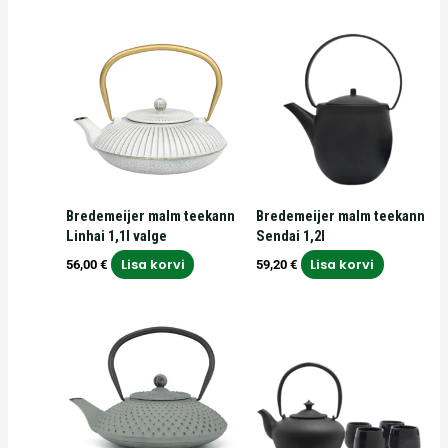
Bredemeijer malm teekann
Bredemeijer malm teekann
Linhai 1,1l valge
Sendai 1,2l
Lisa korvi
Lisa korvi
56,00
€
59,20
€