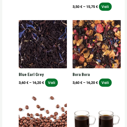
Vali
3,50
€
–
15,75
€
Hinnavahemik:
Hinnavahemik:
Sellel
Sellel
3,60 €
3,60 €
tootel
tootel
kuni
kuni
on
on
16,20 €
16,20 €
mitu
mitu
varianti.
varianti.
Valikuid
Valikuid
saab
saab
teha
teha
Blue Earl Grey
Bora Bora
tootelehel.
tooteleh
Vali
Vali
3,60
€
–
16,20
€
3,60
€
–
16,20
€
Hinnavahemik:
Sellel
5,40 €
tootel
kuni
on
18,00 €
mitu
varianti.