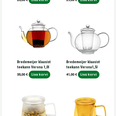
Bredemeijer klaasist
Bredemeijer klaasist
teekann Verona 1,0l
teekann Verona1,5l
Lisa korvi
Lisa korvi
35,00
€
41,00
€