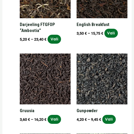
Valikuid
Valikuid
saab
saab
teha
teha
Darjeeling FTGFOP
English Breakfast
tootelehel.
tooteleh
“Ambootia”
Vali
3,50
€
–
15,75
€
Vali
5,20
€
–
23,40
€
Hinnavahemik:
Hinnavahemik:
Sellel
Sellel
3,60 €
4,20 €
tootel
tootel
kuni
kuni
on
on
16,20 €
9,45 €
mitu
mitu
varianti.
varianti.
Valikuid
Valikuid
saab
saab
teha
teha
Gruusia
Gunpowder
tootelehel.
tootelehe
Vali
Vali
3,60
€
–
16,20
€
4,20
€
–
9,45
€