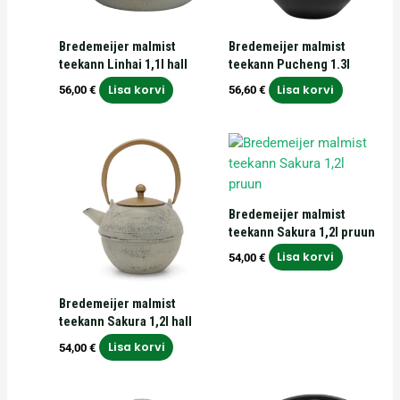
Bredemeijer malmist
Bredemeijer malmist
teekann Linhai 1,1l hall
teekann Pucheng 1.3l
Lisa korvi
Lisa korvi
56,00
€
56,60
€
Bredemeijer malmist
teekann Sakura 1,2l pruun
Lisa korvi
54,00
€
Bredemeijer malmist
teekann Sakura 1,2l hall
Lisa korvi
54,00
€