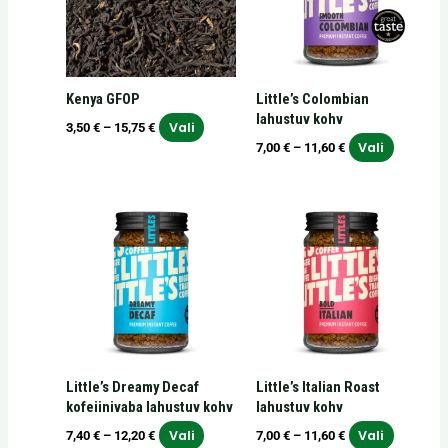
varianti.
varianti.
Valikuid
Valikuid
saab
saab
teha
teha
Kenya GFOP
Little’s Colombian
tootelehel.
tooteleh
lahustuv kohv
Vali
3,50
€
–
15,75
€
Vali
7,00
€
–
11,60
€
Hinnavahemik:
Hinnavahemik:
Sellel
Sellel
7,40 €
7,00 €
tootel
tootel
kuni
kuni
on
on
12,20 €
11,60 €
mitu
mitu
varianti.
varianti.
Valikuid
Valikuid
saab
saab
teha
teha
Little’s Dreamy Decaf
Little’s Italian Roast
tootelehel.
tooteleh
kofeiinivaba lahustuv kohv
lahustuv kohv
Vali
Vali
7,40
€
–
12,20
€
7,00
€
–
11,60
€