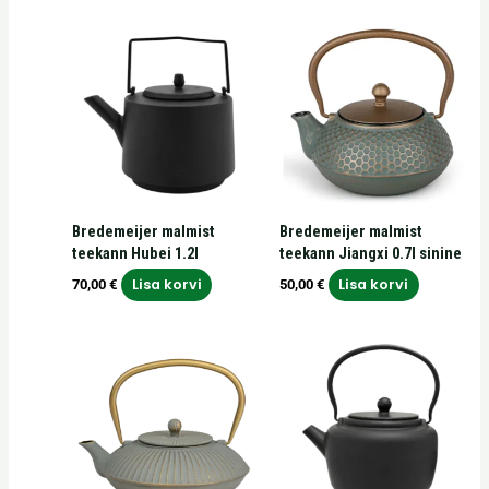
Bredemeijer malmist
Bredemeijer malmist
teekann Hubei 1.2l
teekann Jiangxi 0.7l sinine
Lisa korvi
Lisa korvi
70,00
€
50,00
€