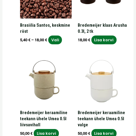
Valikuid
saab
teha
Brasiilia Santos, keskmine
Bredemeijer klaas Arusha
tootelehel.
röst
0.3l, 2 tk
Vali
Lisa korvi
5,40
€
–
18,00
€
18,00
€
Bredemeijer keraamiline
Bredemeijer keraamiline
teekann ühele Umea 0.5l
teekann ühele Umea 0.5l
liivsavihall
valge
Lisa korvi
Lisa korvi
50,00
€
50,00
€