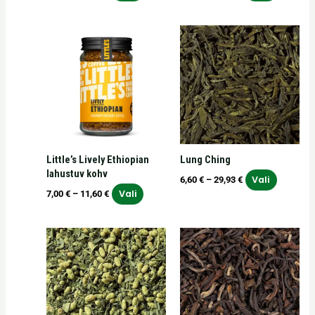
Hinnavahemik:
Hinnavahemik:
Sellel
Sellel
7,00 €
6,60 €
tootel
tootel
kuni
kuni
on
on
11,60 €
29,93 €
mitu
mitu
varianti.
varianti.
Valikuid
Valikuid
saab
saab
teha
teha
Little’s Lively Ethiopian
Lung Ching
tootelehel.
tooteleh
lahustuv kohv
Vali
6,60
€
–
29,93
€
Vali
7,00
€
–
11,60
€
Hinnavahemik:
Hinnavahemik:
Sellel
Sellel
6,40 €
4,80 €
tootel
tootel
kuni
kuni
on
on
28,80 €
21,60 €
mitu
mitu
varianti.
varianti.