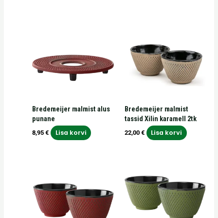
Bredemeijer malmist alus
Bredemeijer malmist
punane
tassid Xilin karamell 2tk
Lisa korvi
Lisa korvi
8,95
€
22,00
€