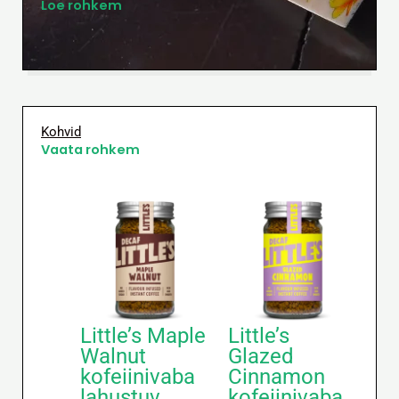
Loe rohkem
Kohvid
Vaata rohkem
Little’s Maple
Little’s
Walnut
Glazed
kofeiinivaba
Cinnamon
lahustuv
kofeiinivaba