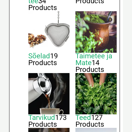
tee
34
Products
Products
Sõelad
19
Taimetee ja
Products
Mate
14
Products
Tarvikud
173
Teed
127
Products
Products