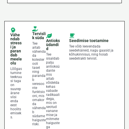
Tervisli
Vähe
k süda
ndab
Antioks
Seedimise toetamine
stress
Tee
üdandi
Tee võib leevendada
i ja
aitab
d
seedehäireid, nagu gaasid ja
paran
vähenda
Tee
kõhukinnisus, ning hoiab
dab
da
sisaldab
seedetrakti tervist.
meele
kolester
palju
olu
ooli
antioksü
taset
Lõõgas
dante
ning
tumine
mis
paranda
teekruu
aitab
b
si taga
võidelda
veresoo
on
kehas
nte
suurep
vabade
funktsio
ärane
radikaali
oni, mis
viisi
dega,
omakor
enda
mis on
da
eest
seotud
vähenda
hoolits
vanane
b
emisek
mise ja
südame
s.
mitmete
haiguste
haiguste
riski.
ga