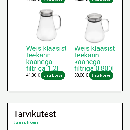
Weis klaasist
Weis klaasist
teekann
teekann
kaanega
kaanega
filtriga 1.2l
filtriga 0,800l
41,00
€
33,00
€
Lisa korvi
Lisa korvi
Tarvikutest
Loe rohkem