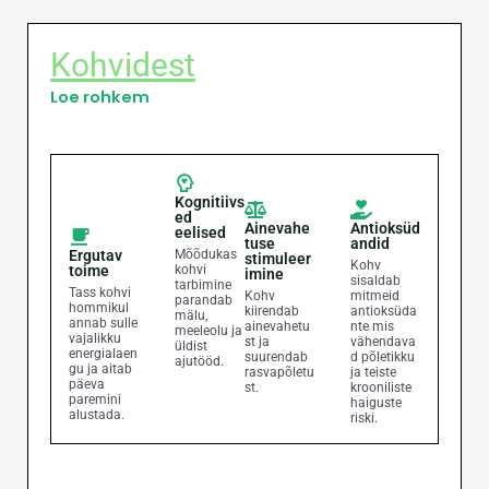
Kohvidest
Loe rohkem
Kognitiivs
ed
Ainevahe
Antioksüd
eelised
tuse
andid
Ergutav
Mõõdukas
stimuleer
Kohv
toime
kohvi
imine
sisaldab
tarbimine
Tass kohvi
Kohv
mitmeid
parandab
hommikul
kiirendab
antioksüda
mälu,
annab sulle
ainevahetu
nte mis
meeleolu ja
vajalikku
st ja
vähendava
üldist
energialaen
suurendab
d põletikku
ajutööd.
gu ja aitab
rasvapõletu
ja teiste
päeva
st.
krooniliste
paremini
haiguste
alustada.
riski.