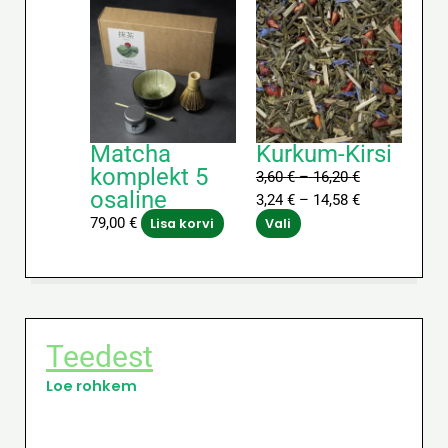
Sellel
Hinnavahemi
Hinnavahemi
tootel
3,60 €
3,24 €
on
kuni
kuni
mitu
16,20 €
14,58 €
varianti.
Valikuid
saab
Matcha
Kurkum-Kirsi
teha
komplekt 5
3,60
€
–
16,20
€
tootelehel.
osaline
3,24
€
–
14,58
€
79,00
€
Lisa korvi
Vali
Teedest
Loe rohkem