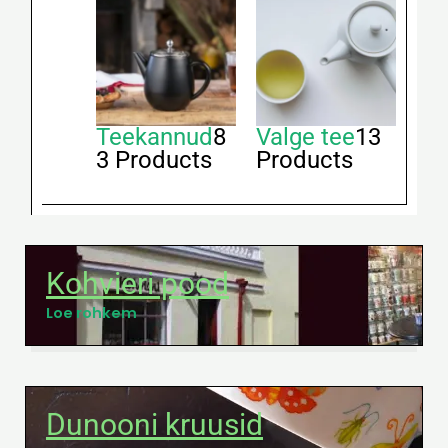
Teekannud
8
Valge tee
13
3 Products
Products
Kohvieri pood
Loe rohkem
Dunooni kruusid