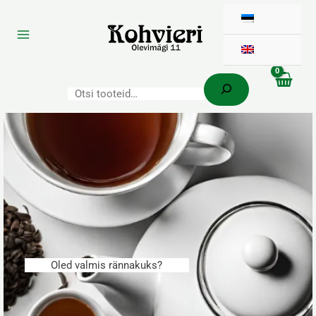
Otsi
Skip
to
content
Oled valmis rännakuks?