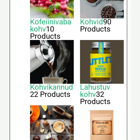
Kofeiinivaba
Kohvid
90
kohv
10
Products
Products
Kohvikannud
Lahustuv
22 Products
kohv
32
Products