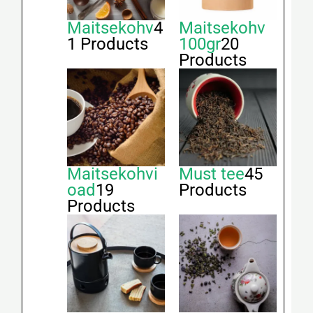
Maitsekohv
4
Maitsekohv
1 Products
100gr
20
Products
Maitsekohvi
Must tee
45
oad
19
Products
Products