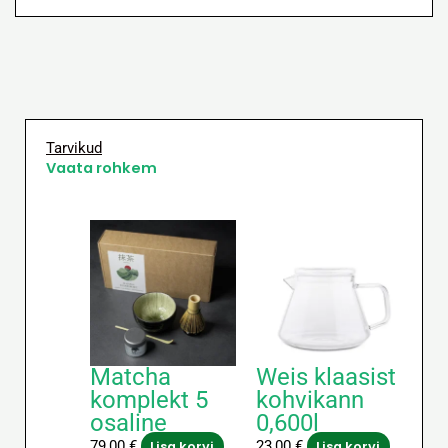
Tarvikud
Vaata rohkem
Matcha
Weis klaasist
komplekt 5
kohvikann
osaline
0,600l
79,00
€
23,00
€
Lisa korvi
Lisa korvi