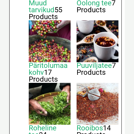
Muud
Oolong tee
7
tarvikud
55
Products
Products
Päritolumaa
Puuviljatee
7
kohv
17
Products
Products
Roheline
Rooibos
14