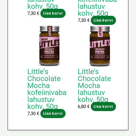
kohv, 50g
lahustuv
kohv, 50g
7,30
€
Lisa korvi
7,30
€
Lisa korvi
Little’s
Little’s
Chocolate
Chocolate
Mocha
Mocha
kofeiinivaba
lahustuv
lahustuv
kohv, 50g
kohv, 50g
6,80
€
Lisa korvi
7,30
€
Lisa korvi