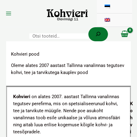
Otsi
Skip
to
content
Kohvieri pood
Oleme alates 2007 aastast Tallinna vanalinnas tegutsev
kohvi, tee ja tarvikutega kauplev pood
Kohvieri
on alates 2007. aastast Tallinna vanalinnas
tegutsev perefirma, mis on spetsialiseerunud kohvi,
K
tee ja tarvikute müügile. Nende poe asukoht
o
vanalinnas toob esile unikaalse ja võluva atmosfääri
h
ning aitab luua erilise kogemuse kõigile kohvi- ja
v
teesõpradele.
i