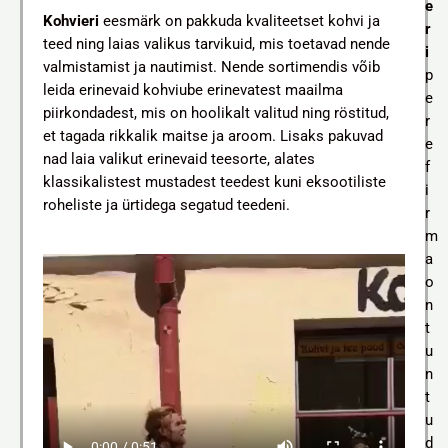
e
K
ohvieri
eesmärk on pakkuda kvaliteetset kohvi ja
r
teed ning laias valikus tarvikuid, mis toetavad nende
i
valmistamist ja nautimist. Nende sortimendis võib
p
leida erinevaid kohviube erinevatest maailma
e
piirkondadest, mis on hoolikalt valitud ning röstitud,
r
et tagada rikkalik maitse ja aroom. Lisaks pakuvad
e
nad laia valikut erinevaid teesorte, alates
f
klassikalistest mustadest teedest kuni eksootiliste
i
roheliste ja ürtidega segatud teedeni.
r
m
a
o
n
t
u
n
t
u
d