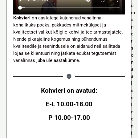
o
m
Kohvieri
on aastatega kujunenud vanalinna
a
kohalikuks poeks, pakkudes mitmekülgset ja
p
kvaliteetset valikut kõigile kohvi ja tee armastajatele.
e
Nende pikaajaline kogemus ning pühendumus
r
kvaliteedile ja teenindusele on aidanud neil säilitada
s
lojaalse klientuuri ning jätkata edukat tegutsemist
o
vanalinnas juba üle aastakümne.
n
a
a
l
Kohvieri on avatud:
s
e
E-L 10.00-18.00
t
e
P 10.00-17.00
e
n
i