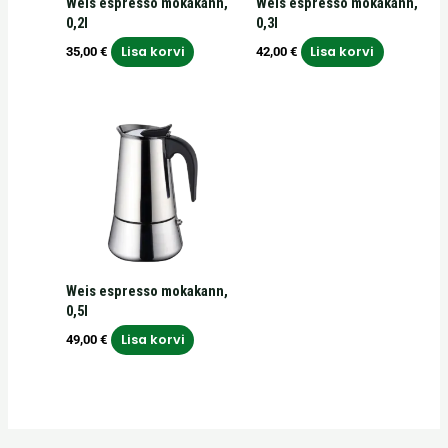
Weis espresso mokakann,
Weis espresso mokakann,
0,2l
0,3l
Lisa korvi
Lisa korvi
35,00
€
42,00
€
Weis espresso mokakann,
0,5l
Lisa korvi
49,00
€