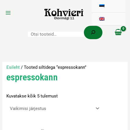
Otsi
Skip
to
content
Esileht
/ Tooted siltidega “espressokann”
espressokann
Kuvatakse kõik 5 tulemust