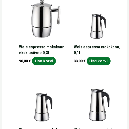
Weis espresso mokakann
Weis espresso mokakann,
eksklusiivne 0,3l
0,1l
Lisa korvi
Lisa korvi
96,00
€
33,00
€