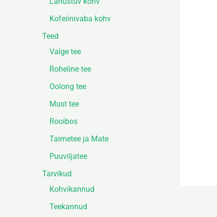
Lahustuv kohv
Kofeiinivaba kohv
Teed
Valge tee
Roheline tee
Oolong tee
Must tee
Rooibos
Taimetee ja Mate
Puuviljatee
Tarvikud
Kohvikannud
Teekannud