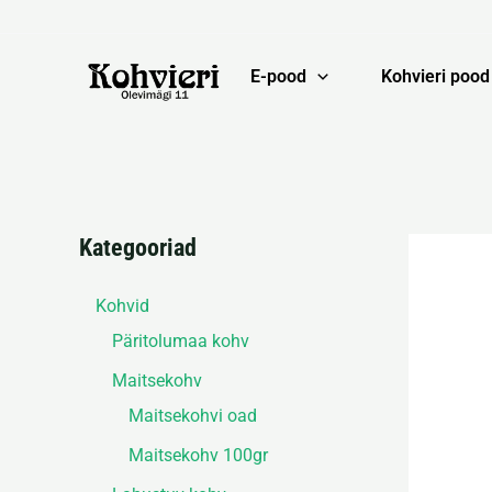
Skip
to
content
E-pood
Kohvieri pood
Kategooriad
Kohvid
Päritolumaa kohv
Maitsekohv
Maitsekohvi oad
Maitsekohv 100gr