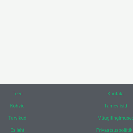
Teed
Kontakt
Kohvid
Tarneviisid
Tarvikud
Müügitingimuse
Esileht
Privaatsuspoliiti