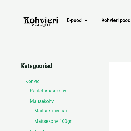
Skip
to
content
E-pood
Kohvieri pood
Kategooriad
Kohvid
Päritolumaa kohv
Maitsekohv
Maitsekohvi oad
Maitsekohv 100gr