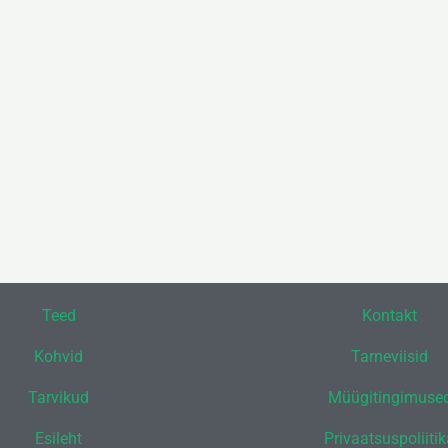
Teed
Kontakt
Kohvid
Tarneviisid
Tarvikud
Müügitingimuse
Esileht
Privaatsuspoliiti