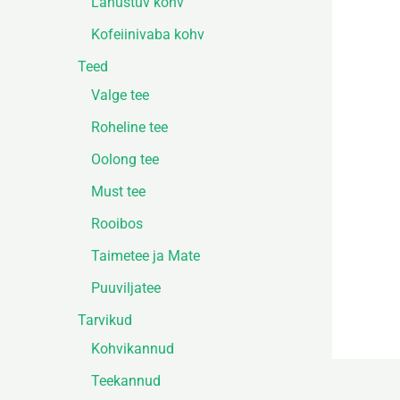
Lahustuv kohv
Kofeiinivaba kohv
Teed
Valge tee
Roheline tee
Oolong tee
Must tee
Rooibos
Taimetee ja Mate
Puuviljatee
Tarvikud
Kohvikannud
Teekannud