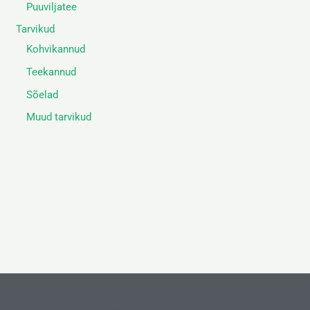
Puuviljatee
Tarvikud
Kohvikannud
Teekannud
Sõelad
Muud tarvikud