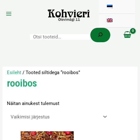
Otsi
Skip
to
content
Esileht
/ Tooted siltidega “rooibos”
rooibos
Näitan ainukest tulemust
Hinnavahemik:
Sellel
3,60 €