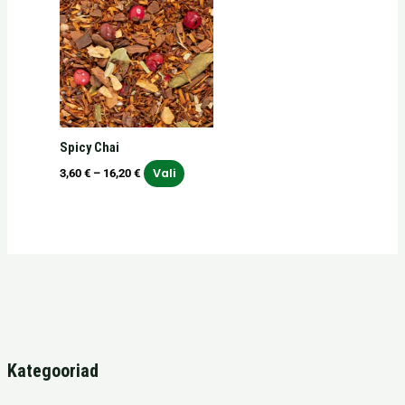
tootel
kuni
on
16,20 €
mitu
varianti.
Valikuid
saab
teha
Spicy Chai
tootelehel.
Vali
3,60
€
–
16,20
€
Kategooriad