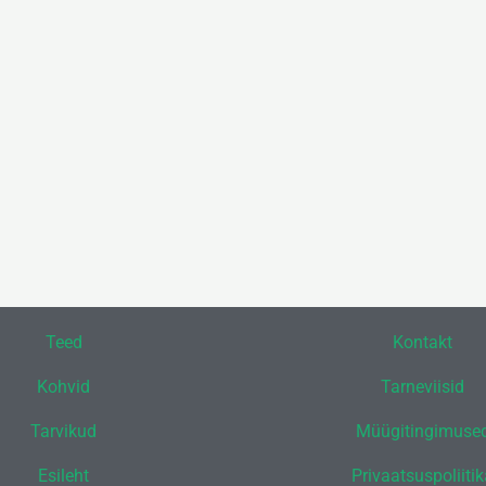
Teed
Kontakt
Kohvid
Tarneviisid
Tarvikud
Müügitingimuse
Esileht
Privaatsuspoliiti