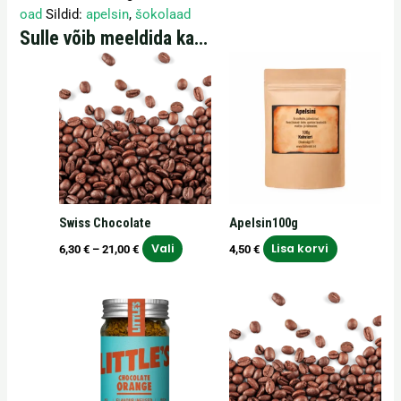
oad
Sildid:
apelsin
,
šokolaad
Sulle võib meeldida ka…
Hinnavahemik:
Sellel
6,30 €
tootel
kuni
on
21,00 €
mitu
varianti.
Valikuid
saab
teha
Swiss Chocolate
Apelsin100g
tootelehel.
Vali
Lisa korvi
6,30
€
–
21,00
€
4,50
€
Hinnavahemik:
Sellel
6,30 €
tootel
kuni
on
21,00 €
mitu
varianti.