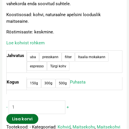
vahekorda enda soovitud suhtele.
Koostisosad: kohvi, naturaalne apelsini looduslik
maitseaine.
Röstimisaste: keskmine.
Loe kohvist rohkem
Jahvatus
uba
presskann
filter
Itaalia mokakann
espresso
Türgi kohv
Kogus
Puhasta
150g
300g
500g
-
+
Lisa korvi
Tootekood:
-
Kategooriad:
Kohvid
,
Maitsekohv
,
Maitsekohvi