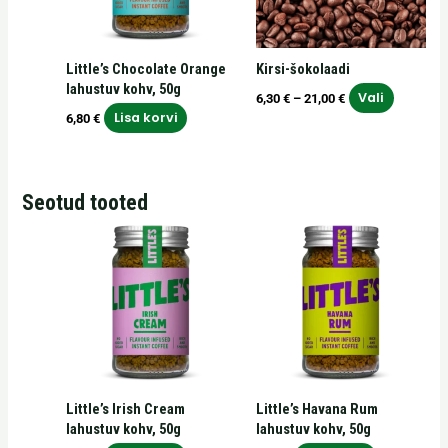
Valikuid
saab
teha
Little’s Chocolate Orange
Kirsi-šokolaadi
tooteleh
lahustuv kohv, 50g
Vali
6,30
€
–
21,00
€
Lisa korvi
6,80
€
Seotud tooted
Little’s Irish Cream
Little’s Havana Rum
lahustuv kohv, 50g
lahustuv kohv, 50g