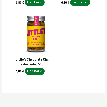
Lisa korvi
Lisa korvi
6,80
€
6,80
€
Little’s Chocolate Chai
lahustuv kohv, 50g
Lisa korvi
6,80
€