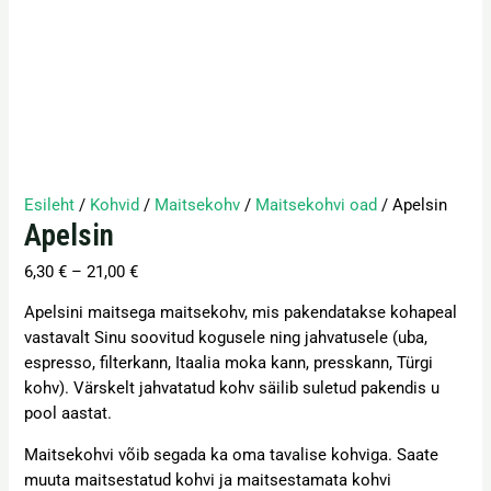
Esileht
/
Kohvid
/
Maitsekohv
/
Maitsekohvi oad
/ Apelsin
Apelsin
6,30
€
–
21,00
€
Apelsini maitsega maitsekohv, mis pakendatakse kohapeal
vastavalt Sinu soovitud kogusele ning jahvatusele (uba,
espresso, filterkann, Itaalia moka kann, presskann, Türgi
kohv). Värskelt jahvatatud kohv säilib suletud pakendis u
pool aastat.
Maitsekohvi võib segada ka oma tavalise kohviga. Saate
muuta maitsestatud kohvi ja maitsestamata kohvi