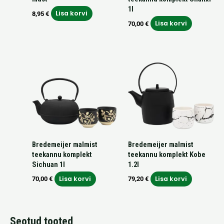
1l
Lisa korvi
8,95
€
Lisa korvi
70,00
€
Bredemeijer malmist
Bredemeijer malmist
teekannu komplekt
teekannu komplekt Kobe
Sichuan 1l
1.2l
Lisa korvi
Lisa korvi
70,00
€
79,20
€
Seotud tooted