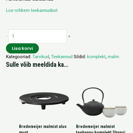
Loe rohkem teekannudest
-
+
Lisa korvi
Kategooriad:
Tarvikud
,
Teekannud
Sildid:
komplekt
,
malm
Sulle võib meeldida ka…
Bredemeijer malmist alus
Bredemeijer malmist
must
teekannu komplekt Shanxi