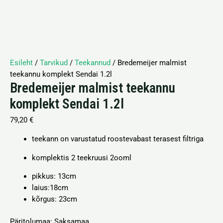
Esileht
/
Tarvikud
/
Teekannud
/ Bredemeijer malmist
teekannu komplekt Sendai 1.2l
Bredemeijer malmist teekannu
komplekt Sendai 1.2l
79,20
€
teekann on varustatud roostevabast terasest filtriga
komplektis 2 teekruusi 2ooml
pikkus: 13cm
laius:18
cm
kõrgus: 23
cm
Päritolumaa: Saksamaa