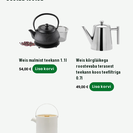
Weis malmist teekann 1.1l
Weis kõrgläikega
roostevaba terasest
Lisa korvi
54,00
€
teekann koos teefiltriga
0.7l
Lisa korvi
49,00
€