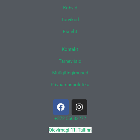
Kohvid
Tarvikud
Esileht
Kontakt
Tarneviisid
Müügitingimused
Privaatsuspoliitika
F
I
a
n
c
s
+372 55632272
e
t
Olevimägi 11, Tallinn
b
a