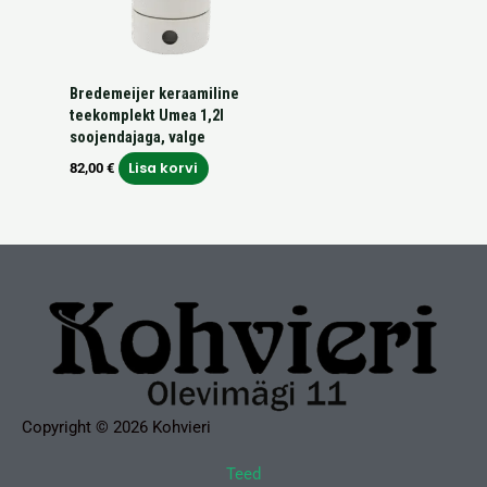
Bredemeijer keraamiline
teekomplekt Umea 1,2l
soojendajaga, valge
Lisa korvi
82,00
€
Copyright © 2026 Kohvieri
Teed