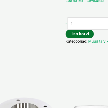
Loe rohkem tarvikutest
-
Lisa korvi
Kategooriad:
Muud tarvi