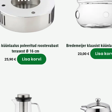
 küünlaalus poleeritud roostevabast
Bredemeijer klaasist küünl
terasest Ø 16 cm
Lisa kor
23,00
€
Lisa korvi
25,90
€