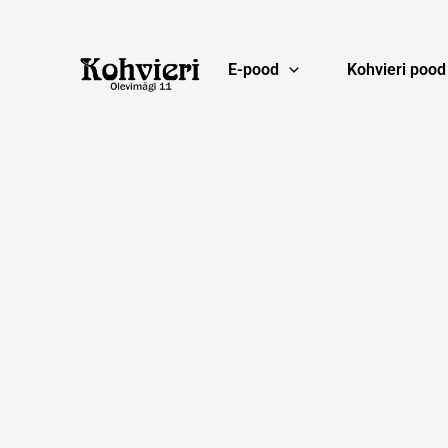
Skip
to
content
E-pood
Kohvieri pood