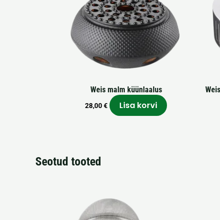
Weis malm küünlaalus
Weis
Lisa korvi
28,00
€
Seotud tooted