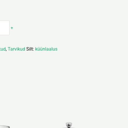
+
kud
,
Tarvikud
Silt:
küünlaalus