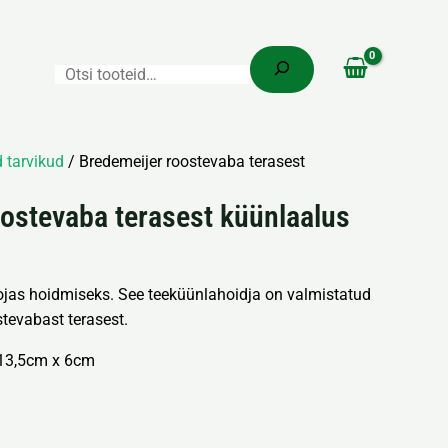
Otsi
 tarvikud
/ Bredemeijer roostevaba terasest
ostevaba terasest küünlaalus
ojas hoidmiseks. See teeküünlahoidja on valmistatud
stevabast terasest.
 13,5cm x 6cm