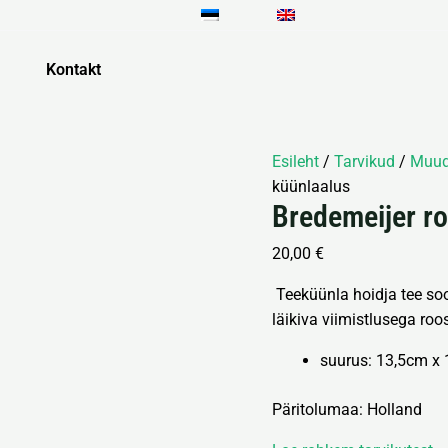
Bredemeijer
roostevaba
terasest
Kontakt
küünlaalus
kogus
Esileht
/
Tarvikud
/
Muud
küünlaalus
Bredemeijer ro
20,00
€
Teeküünla hoidja tee so
läikiva viimistlusega roo
suurus: 13,5cm x
Päritolumaa: Holland