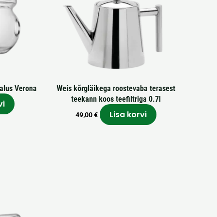
aalus Verona
Weis kõrgläikega roostevaba terasest
teekann koos teefiltriga 0.7l
vi
Lisa korvi
49,00
€