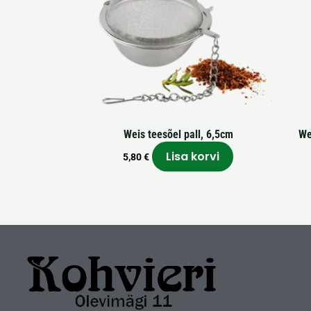
Weis teesõel pall, 6,5cm
We
Lisa korvi
5,80
€