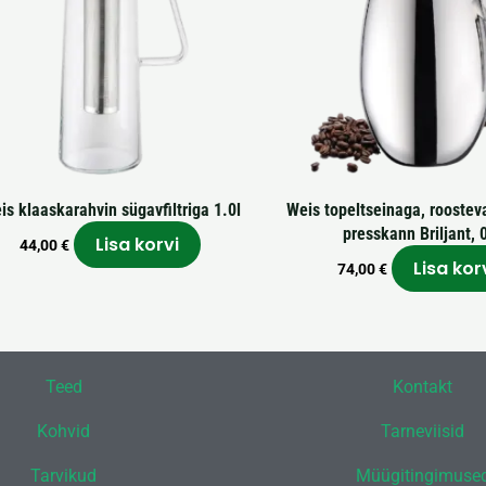
is klaaskarahvin sügavfiltriga 1.0l
Weis topeltseinaga, roostev
presskann Briljant, 
Lisa korvi
44,00
€
Lisa kor
74,00
€
Teed
Kontakt
Kohvid
Tarneviisid
Tarvikud
Müügitingimuse