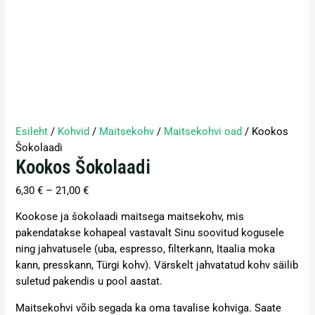
Esileht
/
Kohvid
/
Maitsekohv
/
Maitsekohvi oad
/ Kookos
Šokolaadi
Kookos Šokolaadi
6,30
€
–
21,00
€
Kookose ja šokolaadi maitsega maitsekohv, mis
pakendatakse kohapeal vastavalt Sinu soovitud kogusele
ning jahvatusele (uba, espresso, filterkann, Itaalia moka
kann, presskann, Türgi kohv). Värskelt jahvatatud kohv säilib
suletud pakendis u pool aastat.
Maitsekohvi võib segada ka oma tavalise kohviga. Saate