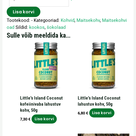
Lisa korvi
Tootekood:
-
Kategooriad:
Kohvid
,
Maitsekohv
,
Maitsekohvi
oad
Sildid:
kookos
,
šokolaad
Sulle võib meeldida ka…
Little’s Island Coconut
Little’s Island Coconut
kofeiinivaba lahustuv
lahustuv kohv, 50g
kohv, 50g
Lisa korvi
6,80
€
Lisa korvi
7,30
€
Hinnavahemik: