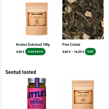
Sellel
3,60 €
tootel
kuni
on
16,20 €
mitu
varianti.
Valikuid
saab
teha
Kookos Šokolaad 100g
Pina Colada
tooteleh
Lisa korvi
Vali
4,50
€
3,60
€
–
16,20
€
Seotud tooted