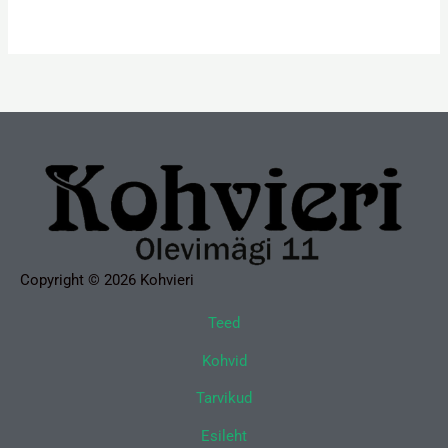
Copyright © 2026 Kohvieri
Teed
Kohvid
Tarvikud
Esileht