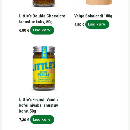
Little’s Double Chocolate
Valge Šokolaadi 100g
lahustuv kohv, 50g
Lisa korvi
4,50
€
Lisa korvi
6,80
€
Little’s French Vanilla
kofeiinivaba lahustuv
kohv, 50g
Lisa korvi
7,30
€