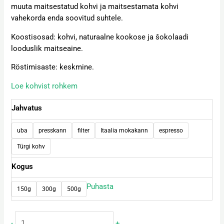
muuta maitsestatud kohvi ja maitsestamata kohvi
vahekorda enda soovitud suhtele.
Koostisosad: kohvi, naturaalne kookose ja šokolaadi
looduslik maitseaine.
Röstimisaste: keskmine.
Loe kohvist rohkem
Jahvatus
uba
presskann
filter
Itaalia mokakann
espresso
Türgi kohv
Kogus
Puhasta
150g
300g
500g
-
+