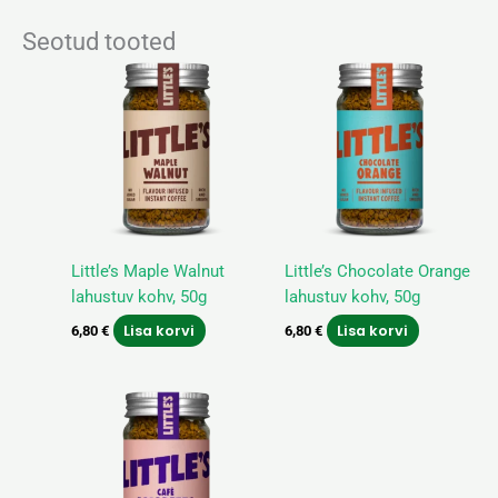
Seotud tooted
Little’s Maple Walnut
Little’s Chocolate Orange
lahustuv kohv, 50g
lahustuv kohv, 50g
Lisa korvi
Lisa korvi
6,80
€
6,80
€