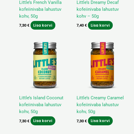
Little’s French Vanilla
Little’s Dreamy Decaf
kofeiinivaba lahustuv
kofeiinivaba lahustuv
kohv, 50g
kohv
–
50g
Lisa korvi
Lisa korvi
7,30
€
7,40
€
Little’s Island Coconut
Little’s Creamy Caramel
kofeiinivaba lahustuv
kofeiinivaba lahustuv
kohv, 50g
kohv, 50g
Lisa korvi
Lisa korvi
7,30
€
7,30
€