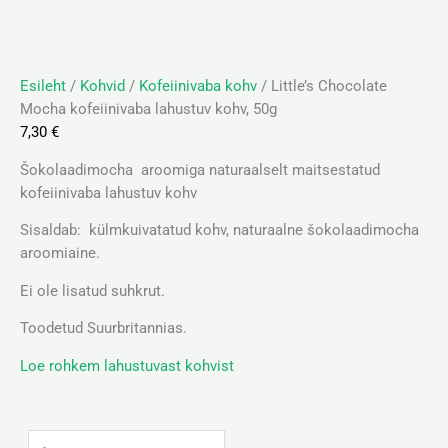
Esileht
/
Kohvid
/
Kofeiinivaba kohv
/ Little’s Chocolate
Mocha kofeiinivaba lahustuv kohv, 50g
7,30
€
Šokolaadimocha aroomiga naturaalselt maitsestatud
kofeiinivaba lahustuv kohv
Sisaldab: külmkuivatatud kohv, naturaalne šokolaadimocha
aroomiaine.
Ei ole lisatud suhkrut.
Toodetud Suurbritannias.
Loe rohkem lahustuvast kohvist