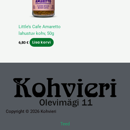
Little’s Cafe Amaretto
lahustuv kohv, 50g
Lisa korvi
6,80
€
Copyright © 2026 Kohvieri
Teed