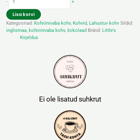
-
+
Lisa korvi
Kategooriad:
Kofeiinivaba kohv
,
Kohvid
,
Lahustuv kohv
Sildid:
inglismaa
,
kofeiinivaba kohv
,
šokolaad
Bränd:
Little's
Kirjeldus
Ei ole lisatud suhkrut