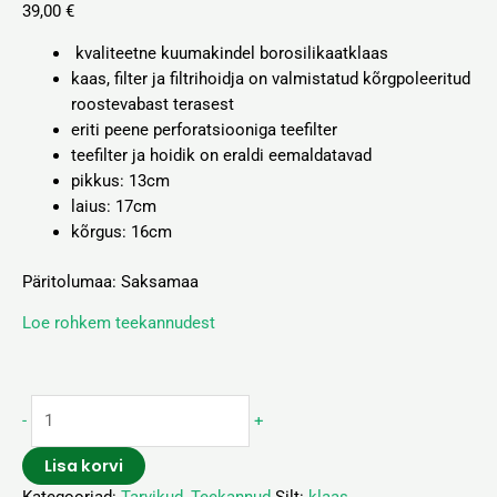
39,00
€
kvaliteetne kuumakindel borosilikaatklaas
kaas, filter ja filtrihoidja on valmistatud kõrgpoleeritud
roostevabast terasest
eriti peene perforatsiooniga teefilter
teefilter ja hoidik on eraldi eemaldatavad
pikkus: 13cm
laius: 17
cm
kõrgus: 16
cm
Päritolumaa: Saksamaa
Loe rohkem teekannudest
-
+
Lisa korvi
Kategooriad:
Tarvikud
,
Teekannud
Silt:
klaas