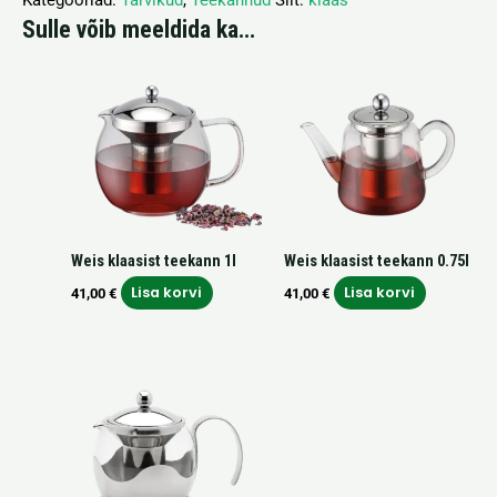
Sulle võib meeldida ka…
Weis klaasist teekann 1l
Weis klaasist teekann 0.75l
Lisa korvi
Lisa korvi
41,00
€
41,00
€