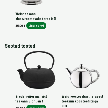
Weis teekann
klaas/roostevaba teras 0.7l
Lisa korvi
35,00
€
Seotud tooted
Bredemeijer malmist
Weis roostevabast terasest
teekann Sichuan 1l
teekann koos teefiltriga
0.8l