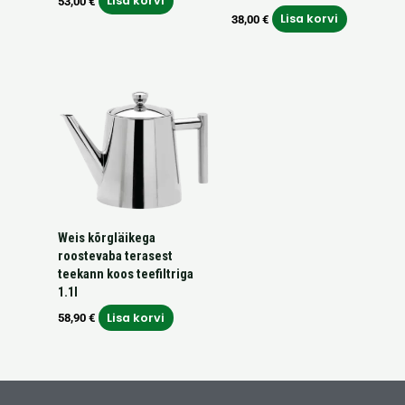
Lisa korvi
53,00
€
Lisa korvi
38,00
€
Weis kõrgläikega
roostevaba terasest
teekann koos teefiltriga
1.1l
Lisa korvi
58,90
€