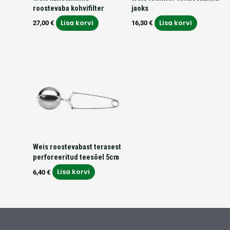
roostevaba kohvifilter
jaoks
Lisa korvi
Lisa korvi
27,00
€
16,30
€
Weis roostevabast terasest
perforeeritud teesõel 5cm
Lisa korvi
6,40
€