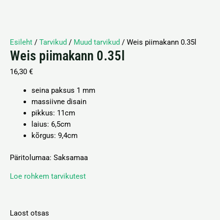
Esileht
/
Tarvikud
/
Muud tarvikud
/ Weis piimakann 0.35l
Weis piimakann 0.35l
16,30
€
seina paksus 1 mm
massiivne disain
pikkus: 11cm
laius: 6,5
cm
kõrgus: 9,4
cm
Päritolumaa: Saksamaa
Loe rohkem tarvikutest
Laost otsas