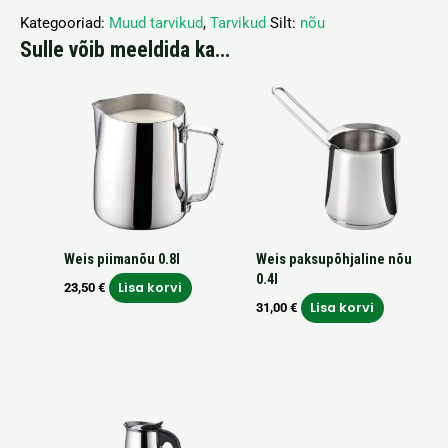
Kategooriad:
Muud tarvikud
,
Tarvikud
Silt:
nõu
Sulle võib meeldida ka…
Weis piimanõu 0.8l
Weis paksupõhjaline nõu
0.4l
Lisa korvi
23,50
€
Lisa korvi
31,00
€