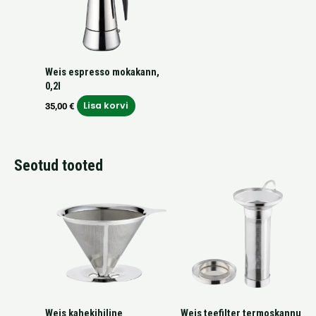
Weis espresso mokakann,
0,2l
Lisa korvi
35,00
€
Seotud tooted
Weis kahekihiline
Weis teefilter termoskannu