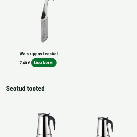
Weis rippuv teesõel
Lisa korvi
7,40
€
Seotud tooted