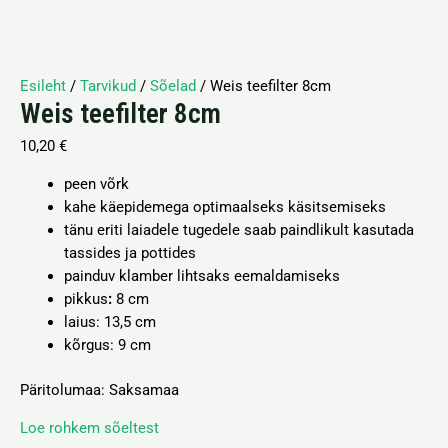
Esileht
/
Tarvikud
/
Sõelad
/ Weis teefilter 8cm
Weis teefilter 8cm
10,20
€
peen võrk
kahe käepidemega optimaalseks käsitsemiseks
tänu eriti laiadele tugedele saab paindlikult kasutada
tassides ja pottides
painduv klamber lihtsaks eemaldamiseks
pikkus
:
8 cm
laius:
13,5 cm
kõrgus:
9 cm
Päritolumaa: Saksamaa
Loe rohkem sõeltest