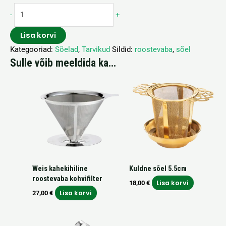
-
+
Lisa korvi
Kategooriad:
Sõelad
,
Tarvikud
Sildid:
roostevaba
,
sõel
Sulle võib meeldida ka…
Weis kahekihiline
Kuldne sõel 5.5cm
roostevaba kohvifilter
Lisa korvi
18,00
€
Lisa korvi
27,00
€