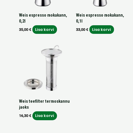
Weis espresso mokakann,
Weis espresso mokakann,
0,2l
0,1l
Lisa korvi
Lisa korvi
35,00
€
33,00
€
Weis teefilter termoskannu
jaoks
Lisa korvi
16,30
€