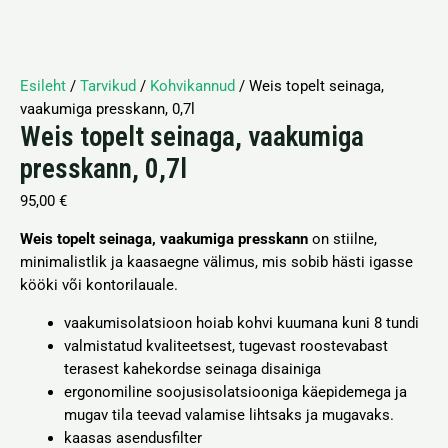
Esileht
/
Tarvikud
/
Kohvikannud
/ Weis topelt seinaga,
vaakumiga presskann, 0,7l
Weis topelt seinaga, vaakumiga
presskann, 0,7l
95,00
€
Weis topelt seinaga, vaakumiga presskann
on stiilne,
minimalistlik ja kaasaegne välimus, mis sobib hästi igasse
kööki või kontorilauale.
vaakumisolatsioon hoiab kohvi kuumana kuni 8 tundi
valmistatud kvaliteetsest, tugevast roostevabast
terasest kahekordse seinaga disainiga
ergonomiline soojusisolatsiooniga käepidemega ja
mugav tila teevad valamise lihtsaks ja mugavaks.
kaasas asendusfilter