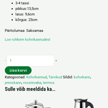
3-4 tassi
pikkus:13,5
cm
laius: 9,6cm
kõrgus:
23cm
Päritolumaa: Saksamaa
Loe rohkem kohvikannudest
-
+
Lisa korvi
Kategooriad:
Kohvikannud
,
Tarvikud
Sildid:
kohvikann
,
presskann
,
roostevaba
,
termos
Sulle võib meeldida ka…