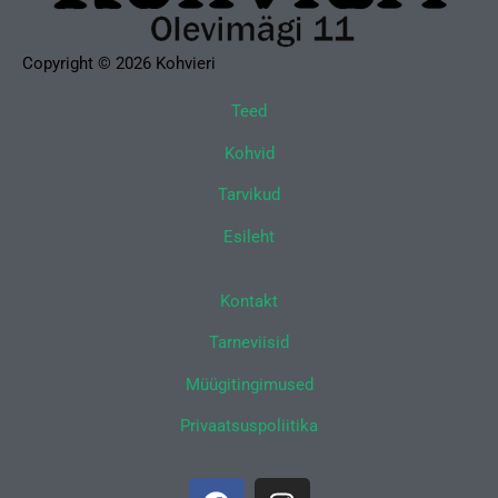
Copyright © 2026 Kohvieri
Teed
Kohvid
Tarvikud
Esileht
Kontakt
Tarneviisid
Müügitingimused
Privaatsuspoliitika
F
I