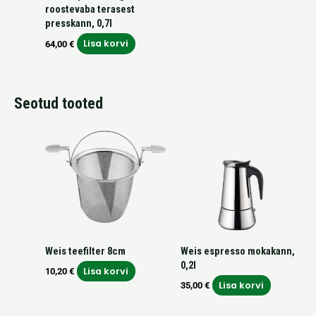
roostevaba terasest
presskann, 0,7l
Lisa korvi
64,00
€
Seotud tooted
Weis teefilter 8cm
Weis espresso mokakann,
0,2l
Lisa korvi
10,20
€
Lisa korvi
35,00
€