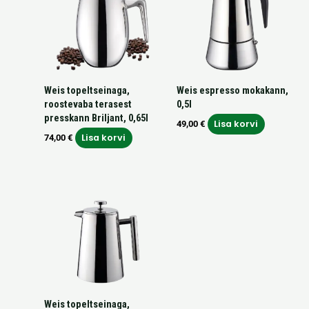
Weis topeltseinaga,
Weis espresso mokakann,
roostevaba terasest
0,5l
presskann Briljant, 0,65l
Lisa korvi
49,00
€
Lisa korvi
74,00
€
Weis topeltseinaga,