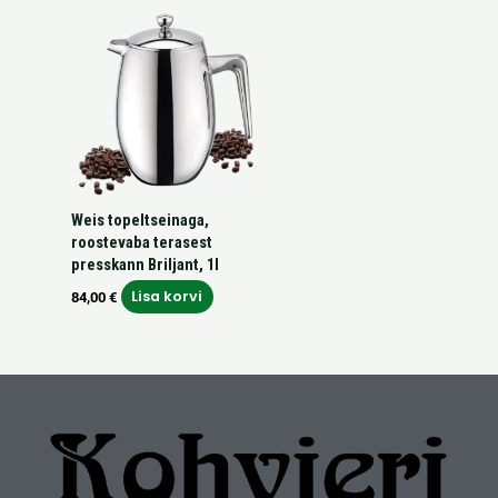
Weis topeltseinaga,
roostevaba terasest
presskann Briljant, 1l
Lisa korvi
84,00
€