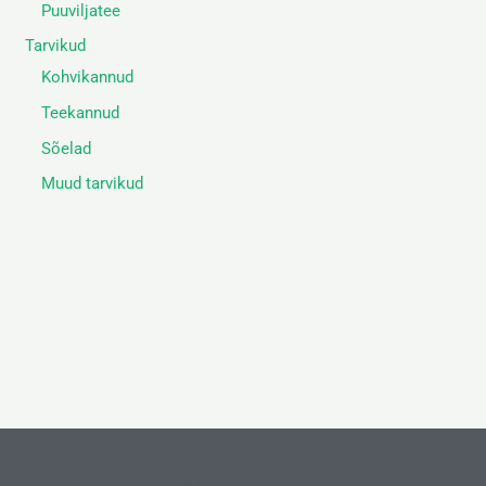
Puuviljatee
Tarvikud
Kohvikannud
Teekannud
Sõelad
Muud tarvikud