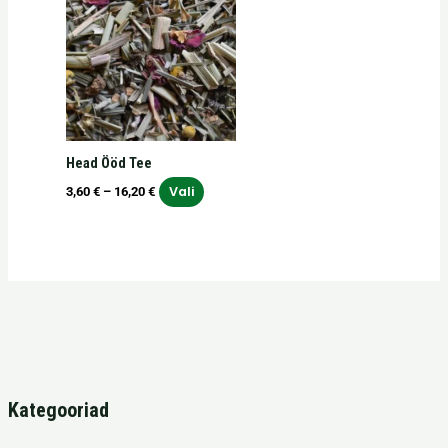
tootel
kuni
on
16,20 €
mitu
varianti.
Valikuid
saab
teha
Head Ööd Tee
tootelehel.
Vali
3,60
€
–
16,20
€
Kategooriad