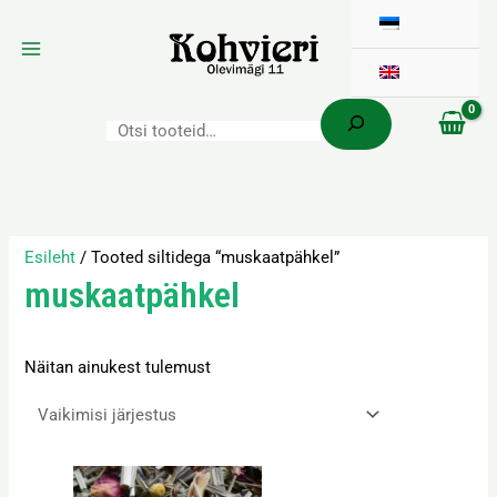
Otsi
Skip
to
content
Esileht
/ Tooted siltidega “muskaatpähkel”
muskaatpähkel
Näitan ainukest tulemust
Hinnavahemik:
Sellel
3,60 €