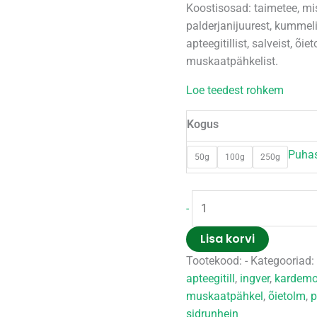
Koostisosad: taimetee, mi
palderjanijuurest, kummelis
apteegitillist, salveist, õi
muskaatpähkelist.
Loe teedest rohkem
Kogus
Puha
50g
100g
250g
-
Lisa korvi
Tootekood:
-
Kategooriad
apteegitill
,
ingver
,
kardem
muskaatpähkel
,
õietolm
,
p
sidrunhein