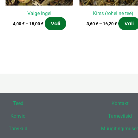
telehel.
tootelehel.
Valge Ingel
Kirss (roheline tee)
Vali
Vali
4,00
€
–
18,00
€
3,60
€
–
16,20
€
Teed
Kontakt
Kohvid
Tarneviisid
Tarvikud
Müügitingimuse