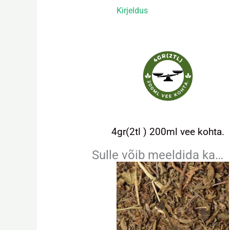
Kirjeldus
4gr(2tl ) 200ml vee kohta.
Sulle võib meeldida ka…
Hinnavahemik:
Sell
3,80 €
too
kuni
on
17,10 €
mit
vari