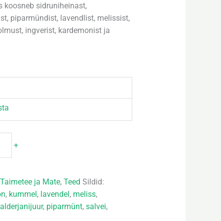
s koosneb sidruniheinast,
t, piparmündist, lavendlist, melissist,
etolmust, ingverist, kardemonist ja
sta
+
:
Taimetee ja Mate
,
Teed
Sildid:
on
,
kummel
,
lavendel
,
meliss
,
alderjanijuur
,
piparmünt
,
salvei
,