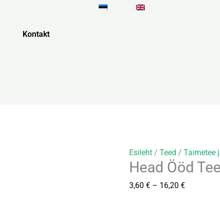
Head
Hinnavah
Ööd
3,60 €
Tee
kuni
Kontakt
kogus
16,20 €
Esileht
/
Teed
/
Taimetee 
Head Ööd Te
3,60
€
–
16,20
€