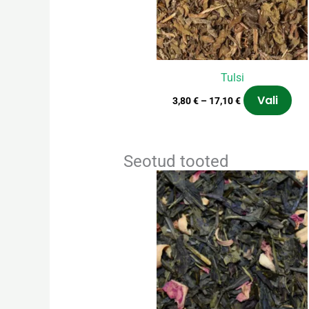
Val
sa
teh
too
Tulsi
Vali
3,80
€
–
17,10
€
Seotud tooted
Hinnavahemik:
Sell
3,60 €
too
kuni
on
16,20 €
mit
vari
Val
sa
teh