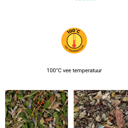
100°C vee temperatuur
Hinnavahemik:
Hinnavahe
el
Sellel
4,00 €
3,50 €
tel
tootel
kuni
kuni
on
18,00 €
13,75 €
u
mitu
anti.
varianti.