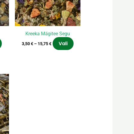
Valikuid
Valikuid
saab
saab
teha
teha
tootelehel.
tootelehel.
Kreeka Mägitee Segu
Vali
3,50
€
–
15,75
€
mik:
Sellel
tootel
on
mitu
varianti.
Valikuid
saab
teha