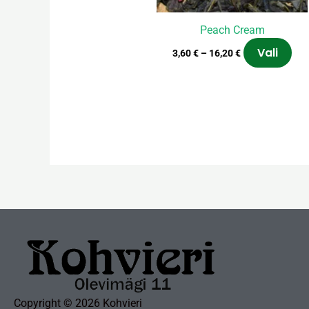
too
Peach Cream
Vali
3,60
€
–
16,20
€
Copyright © 2026 Kohvieri