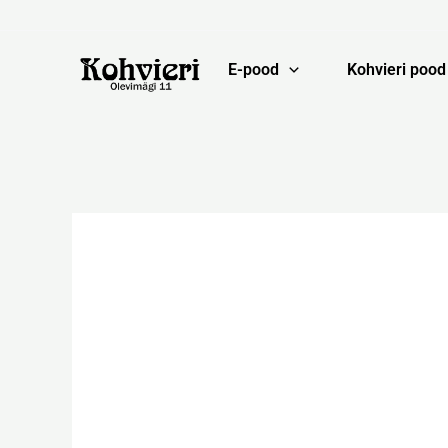
Skip
to
content
E-pood
Kohvieri pood