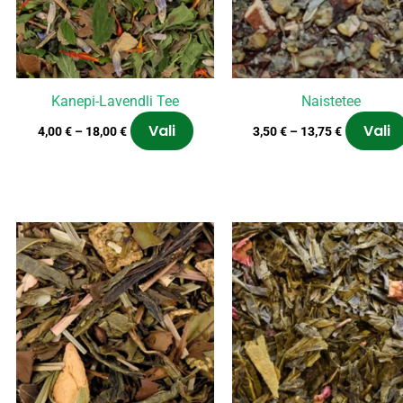
ikuid
Valikuid
ab
saab
a
teha
telehel.
tootelehel.
Kanepi-Lavendli Tee
Naistetee
Vali
Vali
4,00
€
–
18,00
€
3,50
€
–
13,75
€
Hinnavahemik:
Hinnavahe
el
Sellel
4,00 €
3,60 €
tel
tootel
kuni
kuni
on
18,00 €
16,20 €
u
mitu
anti.
varianti.
ikuid
Valikuid
ab
saab
a
teha