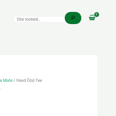
Otsi
emik:
ja Mate
/ Head Ööd Tee
e