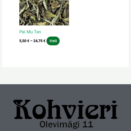
varianti.
Valikuid
saab
teha
Pai Mu Tan
tootelehel.
Vali
5,50
€
–
24,75
€