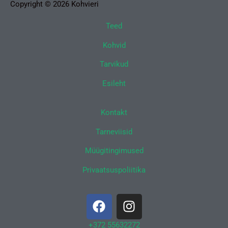
Copyright © 2026 Kohvieri
Teed
Kohvid
Tarvikud
Esileht
Kontakt
Tarneviisid
Müügitingimused
Privaatsuspoliitika
F
I
a
n
c
s
+372 55632272