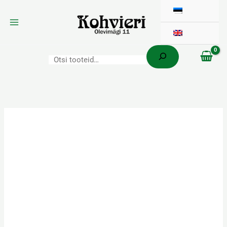
Otsi
Skip
Astelpaju-
Hinnavahemik:
to
Sidruni
3,60 €
content
kogus
kuni
16,20 €