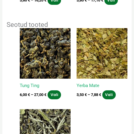
Vali
Vali
3,60
€
–
16,20
€
3,80
€
–
17,10
€
Seotud tooted
Hinnavahemik:
Hinnavahemik:
Sellel
Sellel
6,00 €
3,50 €
tootel
tootel
kuni
kuni
on
on
27,00 €
7,88 €
mitu
mitu
varianti.
varianti.
Valikuid
Valikuid
saab
saab
teha
teha
Tung Ting
Yerba Mate
tootelehel.
tootelehe
Vali
Vali
6,00
€
–
27,00
€
3,50
€
–
7,88
€
Hinnavahemik:
Sellel
5,50 €
tootel
kuni
on
24,75 €
mitu