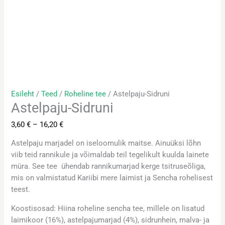
Esileht
/
Teed
/
Roheline tee
/ Astelpaju-Sidruni
Astelpaju-Sidruni
3,60
€
–
16,20
€
Astelpaju marjadel on iseloomulik maitse. Ainuüksi lõhn
viib teid rannikule ja võimaldab teil tegelikult kuulda lainete
müra. See tee ühendab rannikumarjad kerge tsitruseõliga,
mis on valmistatud Kariibi mere laimist ja Sencha rohelisest
teest.
Koostisosad: Hiina roheline sencha tee, millele on lisatud
laimikoor (16%), astelpajumarjad (4%), sidrunhein, malva- ja