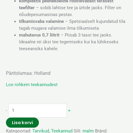
komplektis peenekoeline roostevabast terasest
teefilter
– sobib lahtise tee ja ürtide jaoks. Filter on
nõudepesumasinas pestav.
tilkumisvaba valamine
– Spetsiaalselt kujundatud tila
tagab mugava valamise ilma tilkumiseta
mahutavus 0,7 liitrit
– Piisab 3 tassi tee jaoks.
Ideaalne nii üksi tee tegemiseks kui ka lühikeseks
teeseansiks kahele.
Päritolumaa: Holland
Loe rohkem teekannudest
-
+
Lisa korvi
Kategooriad:
Tarvikud
,
Teekannud
Silt:
malm
Bränd: