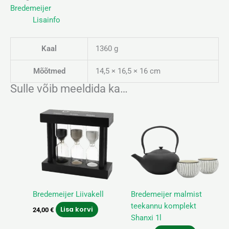
Bredemeijer
Lisainfo
Kaal
1360 g
Mõõtmed
14,5 × 16,5 × 16 cm
Sulle võib meeldida ka…
Bredemeijer Liivakell
Bredemeijer malmist
teekannu komplekt
Lisa korvi
24,00
€
Shanxi 1l