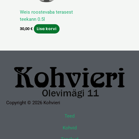
Weis roostevaba terasest
teekann 0.5l
Lisa korvi
30,00
€
Copyright © 2026 Kohvieri
Teed
Kohvid