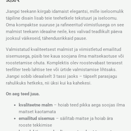
50,00
€
Jiangxi teekann kiirgab idamaist elegantsi, mille iseloomulik
täpiline disain lisab teie teehetkele tekstuuri ja iseloomu.
Oma kompaktse suuruse ja rafineeritud viimistlusega on see
malmist teekann ideaalne neile, kes valivad teadlikult päeva
jooksul väikeseid, tähendusrikkaid pause.
Valmistatud kvaliteetsest malmist ja viimistletud emailitud
sisemusega, püsib tee kaua soojana ilma maitsekaotuse või
roostetamise ohuta. Komplektis olev roostevabast terasest
teefilter teeb lahtise tee või ürtide valmistamise lihtsaks.
Jiangxi sobib ideaalselt 3 tassi jaoks – täpselt parasjagu
rahulikuks hetkeks, nii üksi kui ka kahekesi.
On aeg teed juua.
kvaliteetne malm
– hoiab teed pikka aega soojas ilma
maitset kaotamata
emailitud sisemus
– säilitab maitse ja hoiab ära
rooste tekkimise