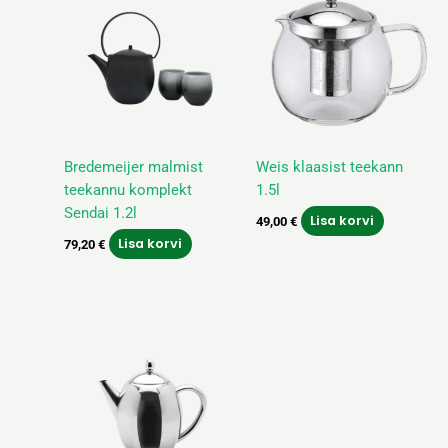
Bredemeijer malmist
Weis klaasist teekann
teekannu komplekt
1.5l
Sendai 1.2l
Lisa korvi
49,00
€
Lisa korvi
79,20
€