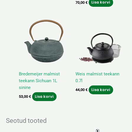
Lisa korvi
70,00
€
Bredemeijer malmist
Weis malmist teekann
teekann Sichuan 1L
0.7l
sinine
Lisa korvi
44,00
€
Lisa korvi
53,00
€
Seotud tooted