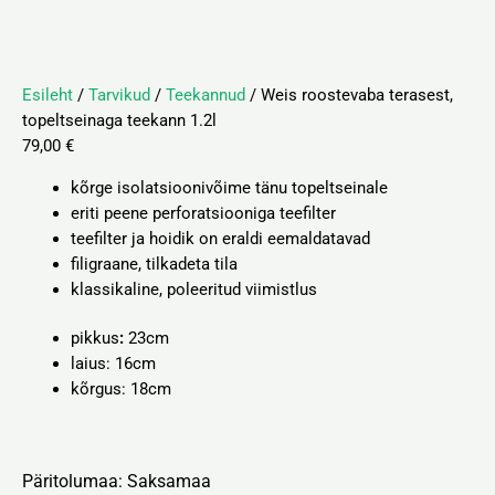
Esileht
/
Tarvikud
/
Teekannud
/ Weis roostevaba terasest,
topeltseinaga teekann 1.2l
79,00
€
kõrge isolatsioonivõime tänu topeltseinale
eriti peene perforatsiooniga teefilter
teefilter ja hoidik on eraldi eemaldatavad
filigraane, tilkadeta tila
klassikaline, poleeritud viimistlus
pikkus
:
23cm
laius:
16cm
kõrgus: 18
cm
Päritolumaa: Saksamaa