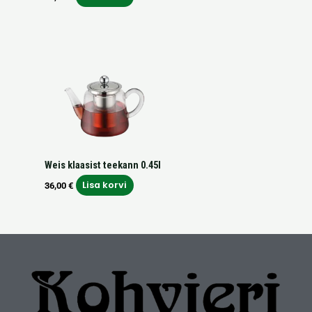
Weis klaasist teekann 0.45l
Lisa korvi
36,00
€