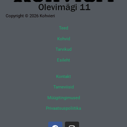
Copyright © 2026 Kohvieri
Teed
Kohvid
Tarvikud
Esileht
Kontakt
Tarneviisid
Müügitingimused
Privaatsuspoliitika
F
I