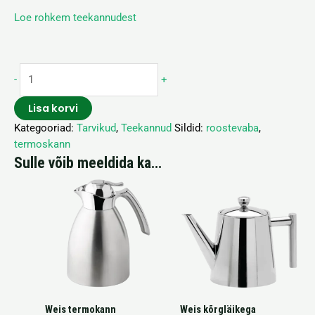
Loe rohkem teekannudest
-
+
Lisa korvi
Kategooriad:
Tarvikud
,
Teekannud
Sildid:
roostevaba
,
termoskann
Sulle võib meeldida ka…
Weis termokann
Weis kõrgläikega