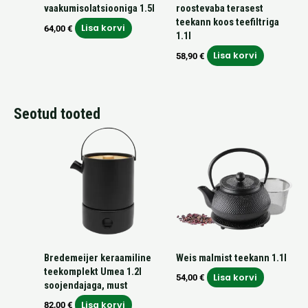
vaakumisolatsiooniga 1.5l
roostevaba terasest
teekann koos teefiltriga
Lisa korvi
64,00
€
1.1l
Lisa korvi
58,90
€
Seotud tooted
Bredemeijer keraamiline
Weis malmist teekann 1.1l
teekomplekt Umea 1.2l
Lisa korvi
54,00
€
soojendajaga, must
Lisa korvi
82,00
€