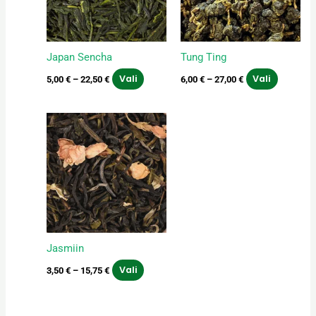
Valikuid
Valikuid
saab
saab
teha
teha
Japan Sencha
Tung Ting
tootelehel.
tooteleh
Vali
Vali
5,00
€
–
22,50
€
6,00
€
–
27,00
€
Hinnavahemik:
Sellel
3,50 €
tootel
kuni
on
15,75 €
mitu
varianti.
Valikuid
saab
teha
Jasmiin
tootelehel.
Vali
3,50
€
–
15,75
€