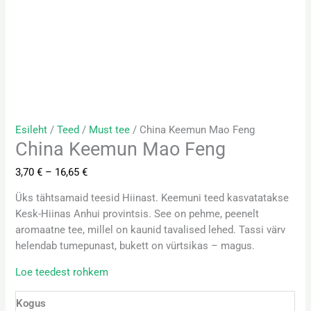
Esileht
/
Teed
/
Must tee
/ China Keemun Mao Feng
China Keemun Mao Feng
3,70
€
–
16,65
€
Üks tähtsamaid teesid Hiinast. Keemuni teed kasvatatakse
Kesk-Hiinas Anhui provintsis. See on pehme, peenelt
aromaatne tee, millel on kaunid tavalised lehed. Tassi värv
helendab tumepunast, bukett on vürtsikas – magus.
Loe teedest rohkem
Kogus