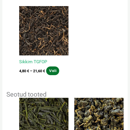
Hinnavahemik:
Sellel
4,80 €
tootel
kuni
on
21,60 €
mitu
varianti.
Valikuid
saab
teha
Sikkim TGFOP
tootelehel.
Vali
4,80
€
–
21,60
€
Seotud tooted
Hinnavahemik:
Hinnavahemik:
Sellel
Sellel
5,00 €
6,00 €
tootel
tootel
kuni
kuni
on
on
22,50 €
27,00 €
mitu
mitu
varianti.
varianti.