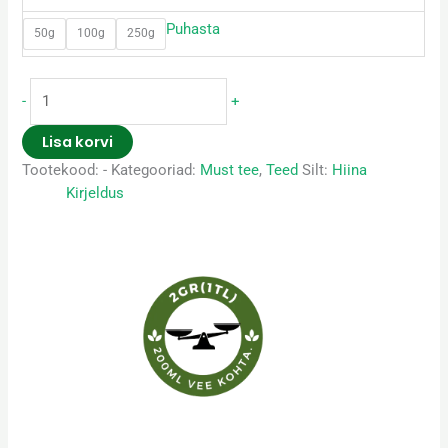
Puhasta
50g
100g
250g
-
+
Lisa korvi
Tootekood:
-
Kategooriad:
Must tee
,
Teed
Silt:
Hiina
Kirjeldus