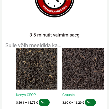
3-5 minutit valmimisaeg
Sulle võib meeldida ka…
Hinnavahemik:
Hinnavahemik:
Sellel
Sellel
3,50 €
3,60 €
tootel
tootel
kuni
kuni
on
on
15,75 €
16,20 €
mitu
mitu
varianti.
varianti.
Valikuid
Valikuid
saab
saab
teha
teha
Kenya GFOP
Gruusia
tootelehel.
tooteleh
Vali
Vali
3,50
€
–
15,75
€
3,60
€
–
16,20
€