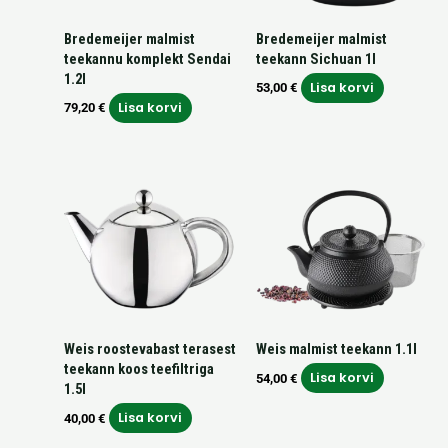
Bredemeijer malmist
Bredemeijer malmist
teekannu komplekt Sendai
teekann Sichuan 1l
1.2l
Lisa korvi
53,00
€
Lisa korvi
79,20
€
Weis roostevabast terasest
Weis malmist teekann 1.1l
teekann koos teefiltriga
Lisa korvi
54,00
€
1.5l
Lisa korvi
40,00
€