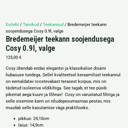
Esileht
/
Tarvikud
/
Teekannud
/ Bredemeijer teekann
soojendusega Cosy 0.9l, valge
Bredemeijer teekann soojendusega
Cosy 0.9l, valge
125,00
€
Cosy ühendab endas elegantsi ja klassikalise disaini
hubasuse tundega. Sellel kvaliteetsel keraamilisel teekannul
on eemaldatav roostevabast terasest korpus, mis on
täidetud isoleeriva vildikihiga. See tagab, et tee püsib
pikemat aega kuum ja lõhnav! Cosy on varustatud filtriga ja
selle sisemine kann on nõudepesumasinas pestav, mis
muudab selle kasutamise väga praktiliseks.
pikkus: 24,10cm
laius: 14,9
cm