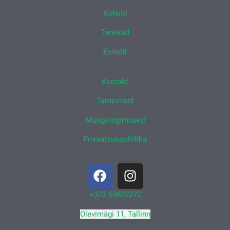
Kohvid
Tarvikud
Esileht
Kontakt
Tarneviisid
Müügitingimused
Privaatsuspoliitika
F
I
a
n
c
s
+372 55632272
e
t
Olevimägi 11, Tallinn
b
a