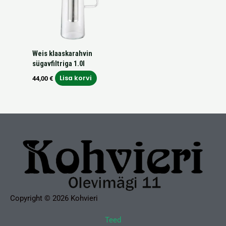
Weis klaaskarahvin
sügavfiltriga 1.0l
Lisa korvi
44,00
€
Copyright © 2026 Kohvieri
Teed