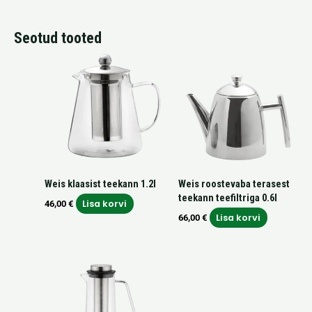
Seotud tooted
Weis klaasist teekann 1.2l
Weis roostevaba terasest
teekann teefiltriga 0.6l
Lisa korvi
46,00
€
Lisa korvi
66,00
€