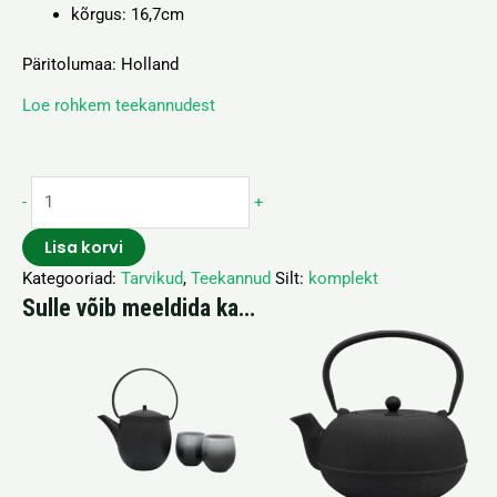
kõrgus: 16,7
cm
Päritolumaa: Holland
Loe rohkem teekannudest
-
+
Lisa korvi
Kategooriad:
Tarvikud
,
Teekannud
Silt:
komplekt
Sulle võib meeldida ka…